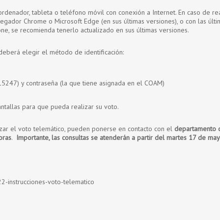
rdenador, tableta o teléfono móvil con conexión a Internet. En caso de rea
vegador Chrome o Microsoft Edge (en sus últimas versiones), o con las últ
ne, se recomienda tenerlo actualizado en sus últimas versiones.
eberá elegir el método de identificación:
l15247) y contraseña (la que tiene asignada en el COAM)
pantallas para que pueda realizar su voto.
zar el voto telemático, pueden ponerse en contacto con el
departamento d
oras
.
Importante, las consultas se atenderán a partir del martes 17 de may
22-instrucciones-voto-telematico