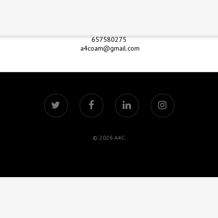
CANDIDATURA A4C
657580275
a4coam@gmail.com
© 2026 A4C.