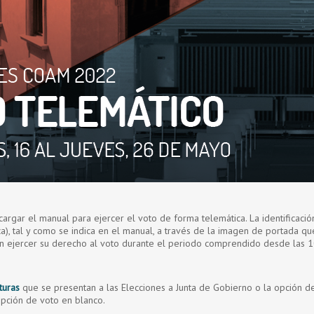
gar el manual para ejercer el voto de forma telemática. La identificación
nica), tal y como se indica en el manual, a través de la imagen de portada q
án ejercer su derecho al voto durante el periodo comprendido desde las 10
turas
que se presentan a las Elecciones a Junta de Gobierno o la opción de
opción de voto en blanco.